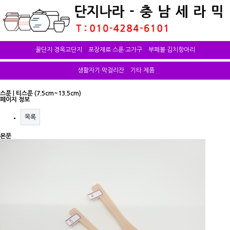
꿀단지·경옥고단지
포장재료·스푼·고가구
부페볼·김치항아리
생활자기·막걸리잔
기타 제품
스푼 | 티스푼 (7.5cm~13.5cm)
페이지 정보
목록
본문