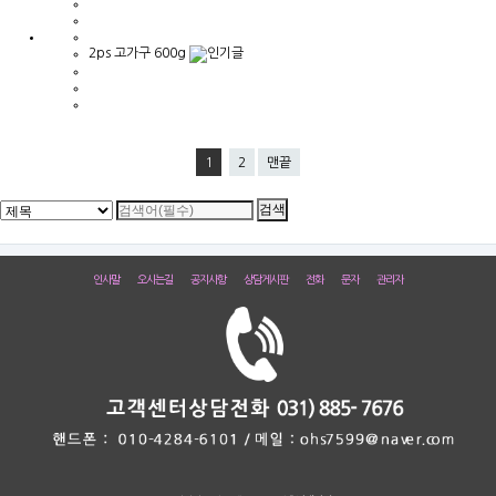
2ps 고가구 600g
1
2
맨끝
인사말
오시는길
공지사항
상담게시판
전화
문자
관리자