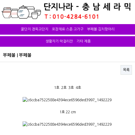
꿀단지·경옥고단지
포장재료·스푼·고가구
부페볼·김치항아리
생활자기·막걸리잔
기타 제품
부페볼 | 부페볼
목록
본문
1호 2호 3호 4호
1호 22 cm